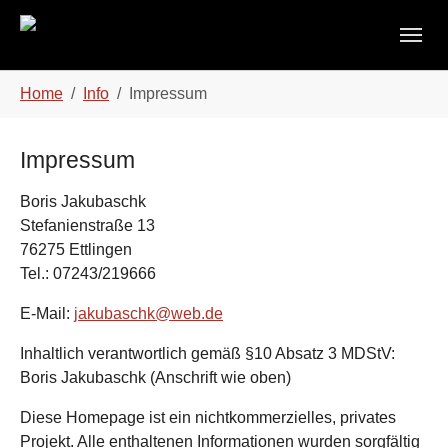
Skip to main content
Skip to page footer
You are here:
Home
Info
Impressum
Impressum
Boris Jakubaschk
Stefanienstraße 13
76275 Ettlingen
Tel.: 07243/219666
E-Mail:
jakubaschk@web.de
Inhaltlich verantwortlich gemäß §10 Absatz 3 MDStV:
Boris Jakubaschk (Anschrift wie oben)
Diese Homepage ist ein nichtkommerzielles, privates
Projekt. Alle enthaltenen Informationen wurden sorgfältig