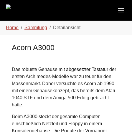
Skip to main content
Skip to page footer
You are here:
Home
Sammlung
Detailansicht
Acorn A3000
Das robuste Gehäuse mit abgesetzter Tastatur der
ersten Archimedes-Modelle war zu teuer für den
Massenmarkt. Daher versuchte es Acorn ab 1990
mit einem Gehäusekonzept, das bereits dem Atari
1040 STF und dem Amiga 500 Erfolg gebracht
hatte.
Beim A3000 steckt der gesamte Computer
einschließlich Netzteil und Floppy in einem
Konsolengehäuse. Die Podule der Vorgänger