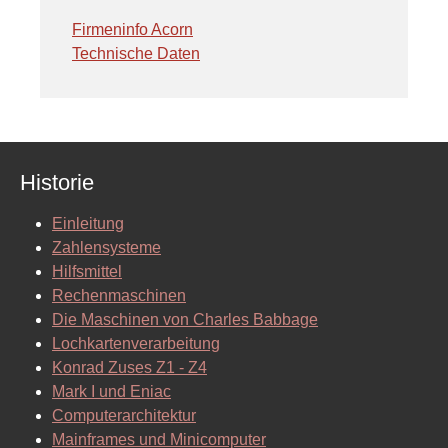
Firmeninfo Acorn
Technische Daten
Historie
Einleitung
Zahlensysteme
Hilfsmittel
Rechenmaschinen
Die Maschinen von Charles Babbage
Lochkartenverarbeitung
Konrad Zuses Z1 - Z4
Mark I und Eniac
Computerarchitektur
Mainframes und Minicomputer