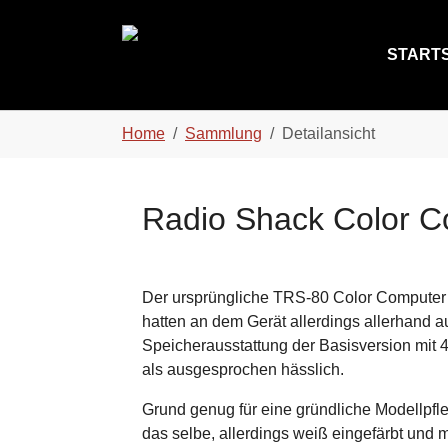
Skip to main content
Skip to page footer
STARTS
You are here:
Home
Sammlung
Detailansicht
Radio Shack Color C
Der ursprüngliche TRS-80 Color Computer 
hatten an dem Gerät allerdings allerhand au
Speicherausstattung der Basisversion mit 
als ausgesprochen hässlich.
Grund genug für eine gründliche Modellpf
das selbe, allerdings weiß eingefärbt und m