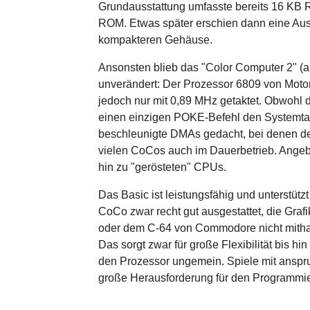
Grundausstattung umfasste bereits 16 KB 
ROM. Etwas später erschien dann eine Aus
kompakteren Gehäuse.
Ansonsten blieb das "Color Computer 2" (
unverändert: Der Prozessor 6809 von Motor
jedoch nur mit 0,89 MHz getaktet. Obwohl d
einen einzigen POKE-Befehl den Systemtakt
beschleunigte DMAs gedacht, bei denen der 
vielen CoCos auch im Dauerbetrieb. Angebl
hin zu "gerösteten" CPUs.
Das Basic ist leistungsfähig und unterstüt
CoCo zwar recht gut ausgestattet, die Graf
oder dem C-64 von Commodore nicht mithalt
Das sorgt zwar für große Flexibilität bis 
den Prozessor ungemein. Spiele mit anspr
große Herausforderung für den Programmie