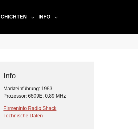
SCHICHTEN
INFO
MMLUNG"
NU FOR "TECHNIK"
SUBMENU FOR "GESCHICHTEN"
SUBMENU FOR "INFO"
Info
Markteinführung: 1983
Prozessor: 6809E, 0.89 MHz
Firmeninfo Radio Shack
Technische Daten