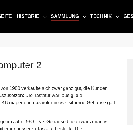
EITE
HISTORIE
SAMMLUNG
TECHNIK
GE
SUBMENU FOR "HISTORIE"
SUBMENU FOR "SA
SUBME
omputer 2
von 1980 verkaufte sich zwar ganz gut, die Kunden
szusetzen: Die Tastatur war lausig, die
4 KB mager und das voluminöse, silberne Gehäuse galt
lege im Jahr 1983: Das Gehäuse blieb zwar zunächst
it einer besseren Tastatur bestückt. Die